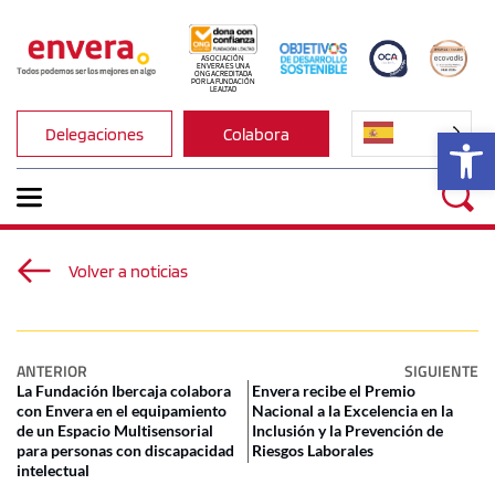
ASOCIACIÓN 
ENVERA ES UNA 
ONG ACREDITADA 
POR LA FUNDACIÓN 
LEALTAD
Ab
Delegaciones
Colabora
Volver a noticias
ANTERIOR
SIGUIENTE
La Fundación Ibercaja colabora
Envera recibe el Premio
con Envera en el equipamiento
Nacional a la Excelencia en la
de un Espacio Multisensorial
Inclusión y la Prevención de
para personas con discapacidad
Riesgos Laborales
intelectual