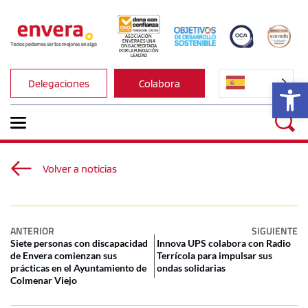
ASOCIACIÓN 
ENVERA ES UNA 
ONG ACREDITADA 
POR LA FUNDACIÓN 
LEALTAD
Ab
Delegaciones
Colabora
Volver a noticias
ANTERIOR
SIGUIENTE
Siete personas con discapacidad
Innova UPS colabora con Radio
de Envera comienzan sus
Terrícola para impulsar sus
prácticas en el Ayuntamiento de
ondas solidarias
Colmenar Viejo