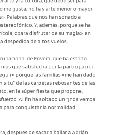
 arte y la cultura, que debe ser para
 no me gusta, no hay arte menor o mayor.
os». Palabras que nos han sonado a
 estereofónico. Y, además, porque se ha
ícola, «para disfrutar de su magia», en
na despedida de altos vuelos.
Ocupacional de Envera, que ha estado
 más que satisfecha por la participación
seguir» porque las familias «me han dado
n situ” de las carpetas rebosantes de las
to, en la súper fiesta que propone,
fuerzo. Al fin ha soltado un “¡nos vemos
za para conquistar la normalidad
ra, después de sacar a bailar a Adrián