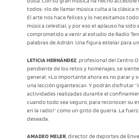
duda. Con su gran música ha hecho accesible el
todos: «lo de llamar música culta a la clásica
El arte nos hace felices y lo necesitamos tod
música celestial, y por eso el aplauso ha sido
comprometido a venir al estudio de Radio Terr
palabras de Adrián. Una figura estelar para u
LETICIA HERNÁNDEZ
, profesional del Centro 
pendiente de los retos y homenajes, se siente
general: «Lo importante ahora es no parar y 
una lección gigantesca». Y podrán disfrutar “i
actividades realizadas durante el confinamien
cuando todo sea seguro, para reconocer su es
en la radio!” como un grito de guerra. La fuer
deseada.
AMADEO MELER
, director de deportes de Enve