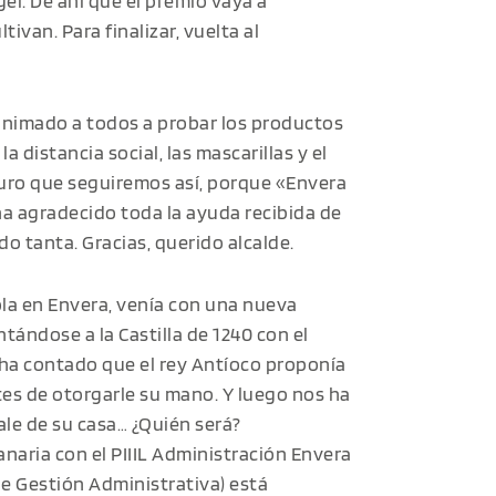
el. De ahí que el premio vaya a
ltivan. Para finalizar, vuelta al
 animado a todos a probar los productos
a distancia social, las mascarillas y el
uro que seguiremos así, porque «Envera
 ha agradecido toda la ayuda recibida de
ido tanta. Gracias, querido alcalde.
Cola en Envera, venía con una nueva
tándose a la Castilla de 1240 con el
s ha contado que el rey Antíoco proponía
tes de otorgarle su mano. Y luego nos ha
ale de su casa… ¿Quién será?
anaria con el PIIIL Administración Envera
de Gestión Administrativa) está