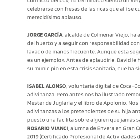
conflicto bélico», ha terminado siendo un verg
celebrarse con fresas de las ricas que allí se cu
merecidísimo aplauso.
JORGE GARCÍA
, alcalde de Colmenar Viejo, ha
del huerto y a seguir con responsabilidad con l
lavado de manos frecuente. Aunque está seg
es un ejemplo». Antes de aplaudirle, David le
su municipio en esta crisis sanitaria, que ha s
ISABEL ALONSO
, voluntaria digital de Coca-
adivinanza. Pero antes nos ha ilustrado remon
Mester de Juglaría y el libro de Apolonio. No
adivinanzas a los pretendientes de su hija an
puesto una facilita sobre alguien que jamás s
ROSARIO VIANCI
, alumna de Envera en Gran C
2019 (Certificado Profesional de Actividades 