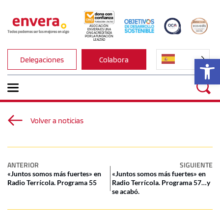
ASOCIACIÓN 
ENVERA ES UNA 
ONG ACREDITADA 
POR LA FUNDACIÓN 
LEALTAD
Ab
Delegaciones
Colabora
Volver a noticias
ANTERIOR
SIGUIENTE
«Juntos somos más fuertes» en
«Juntos somos más fuertes» en
Radio Terrícola. Programa 55
Radio Terrícola. Programa 57…y
se acabó.