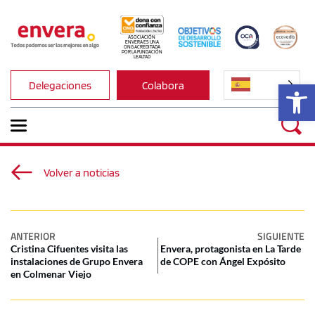
ASOCIACIÓN 
ENVERA ES UNA 
ONG ACREDITADA 
POR LA FUNDACIÓN 
LEALTAD
Ab
Delegaciones
Colabora
Volver a noticias
ANTERIOR
SIGUIENTE
Cristina Cifuentes visita las
Envera, protagonista en La Tarde
instalaciones de Grupo Envera
de COPE con Ángel Expósito
en Colmenar Viejo