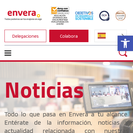
ASOCIACIÓN 
ENVERA ES UNA 
ONG ACREDITADA 
POR LA FUNDACIÓN 
LEALTAD
Ab
Delegaciones
Colabora
Noticias
Todo lo que pasa en Envera a tu alcance. 
Entérate de la información, noticias y 
actualidad relacionada con nuestras 