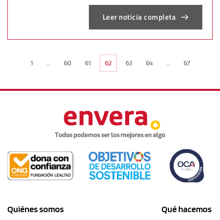
Leer noticia completa
1
…
60
61
62
63
64
…
67
Quiénes somos
Qué hacemos