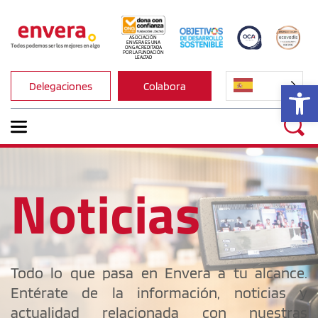
ASOCIACIÓN 
ENVERA ES UNA 
ONG ACREDITADA 
POR LA FUNDACIÓN 
LEALTAD
Ab
Delegaciones
Colabora
Noticias
Todo lo que pasa en Envera a tu alcance. 
Entérate de la información, noticias y 
actualidad relacionada con nuestras 