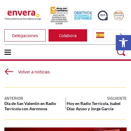
ASOCIACIÓN 
ENVERA ES UNA 
ONG ACREDITADA 
POR LA FUNDACIÓN 
LEALTAD
Ab
Delegaciones
Colabora
Volver a noticias
ANTERIOR
SIGUIENTE
Día de San Valentín en Radio
Hoy en Radio Terrícola, Isabel
Terrícola con Aernnova
Díaz Ayuso y Jorge García