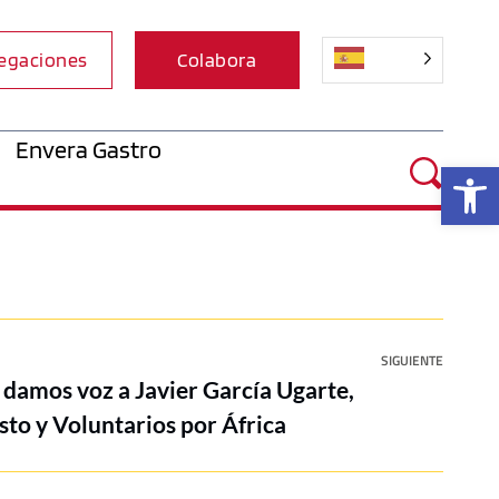
egaciones
Colabora
Envera Gastro
Ab
SIGUIENTE
 damos voz a Javier García Ugarte,
to y Voluntarios por África