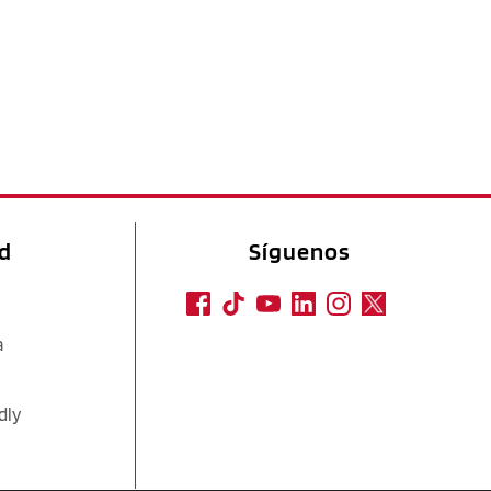
ad
Síguenos
a
dly