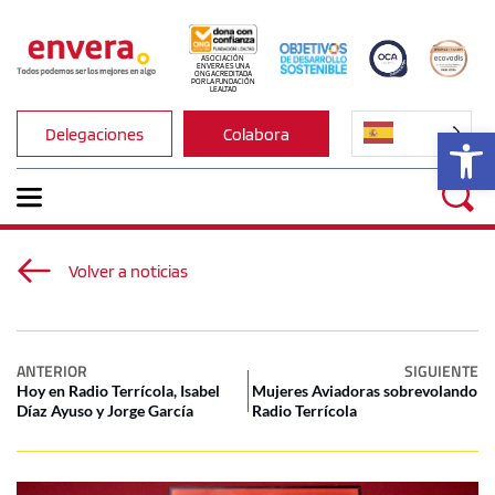
ASOCIACIÓN 
ENVERA ES UNA 
ONG ACREDITADA 
POR LA FUNDACIÓN 
LEALTAD
Ab
Delegaciones
Colabora
Volver a noticias
ANTERIOR
SIGUIENTE
Hoy en Radio Terrícola, Isabel
Mujeres Aviadoras sobrevolando
Díaz Ayuso y Jorge García
Radio Terrícola