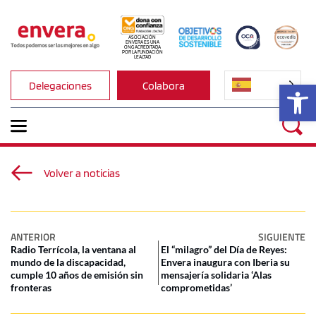
ASOCIACIÓN 
ENVERA ES UNA 
ONG ACREDITADA 
POR LA FUNDACIÓN 
LEALTAD
Ab
Delegaciones
Colabora
Volver a noticias
ANTERIOR
SIGUIENTE
Radio Terrícola, la ventana al
El “milagro” del Día de Reyes:
mundo de la discapacidad,
Envera inaugura con Iberia su
cumple 10 años de emisión sin
mensajería solidaria ‘Alas
fronteras
comprometidas’