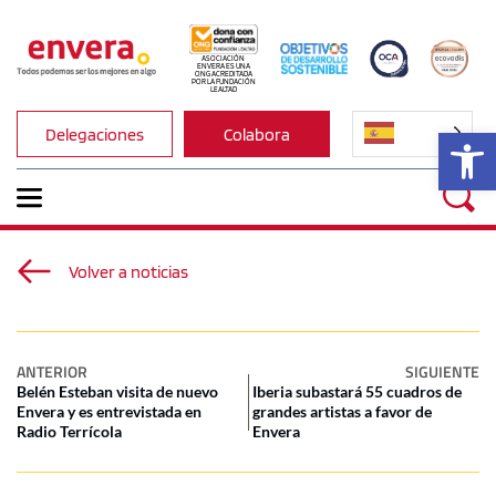
ASOCIACIÓN 
ENVERA ES UNA 
ONG ACREDITADA 
POR LA FUNDACIÓN 
LEALTAD
Ab
Delegaciones
Colabora
Volver a noticias
ANTERIOR
SIGUIENTE
Belén Esteban visita de nuevo
Iberia subastará 55 cuadros de
Envera y es entrevistada en
grandes artistas a favor de
Radio Terrícola
Envera