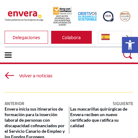
ASOCIACIÓN 
ENVERA ES UNA 
ONG ACREDITADA 
POR LA FUNDACIÓN 
LEALTAD
Ab
Delegaciones
Colabora
Volver a noticias
ANTERIOR
SIGUIENTE
Envera inicia sus itinerarios de
Las mascarillas quirúrgicas de
formación para la inserción
Envera reciben un nuevo
laboral de personas con
certificado que ratifica su
discapacidad cofinanciados por
calidad
el Servicio Canario de Empleo y
los Fondos Europeos