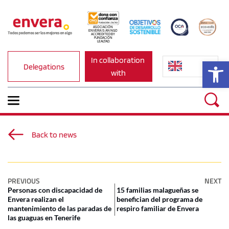
ASOCIACIÓN 
ENVERA IS AN NGO 
ACCREDITED BY 
FUNDACIÓN 
LEALTAD.
In collaboration 
Op
Delegations
with
Back to news
PREVIOUS
NEXT
Personas con discapacidad de
15 familias malagueñas se
Envera realizan el
benefician del programa de
mantenimiento de las paradas de
respiro familiar de Envera
las guaguas en Tenerife