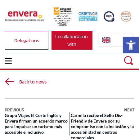
ASOCIACIÓN 
ENVERA IS AN NGO 
ACCREDITED BY 
FUNDACIÓN 
LEALTAD.
In collaboration 
Op
Delegations
with
Back to news
PREVIOUS
NEXT
Grupo Viajes El Corte Inglés y
Carmila recibe el Sello Dis-
Envera firman un acuerdo marco
Friendly de Envera por su
para impulsar un turismo más
compromiso con la inclusión y la
accesible e inclusivo
accesibilidad en centros
comerciales