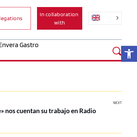
In collaboration 
legations
with
Envera Gastro
Op
NEXT
» nos cuentan su trabajo en Radio