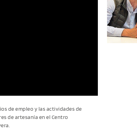
os de empleo y las actividades de
res de artesanía en el Centro
era.