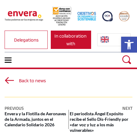
ASOCIACIÓN 
ENVERA IS AN NGO 
ACCREDITED BY 
FUNDACIÓN 
LEALTAD.
In collaboration 
Op
Delegations
with
Back to news
PREVIOUS
NEXT
Envera y la Flotilla de Aeronaves
El periodista Ángel Expósito
de la Armada, juntos en el
recibe el Sello Dis-Friendly por
Calendario Solidario 2026
«dar voz y luz a los más
vulnerables»