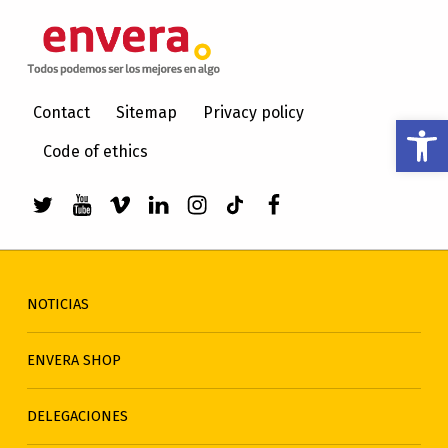
ENVERA
ATENCIÓN A PERSONAS CON DISCAPACIDAD INTELECTUAL
Contact
Sitemap
Privacy policy
Abrir barra de herramientas
Code of ethics
Enlace a Twitter de envera
Enlace a Youtube de envera
WebMan Design videos on Vimeo
Enlace a LinkedIn de envera
Enlace a Instagram de en
Enlace a TikTok de en
Elemento del men
NOTICIAS
ENVERA SHOP
DELEGACIONES