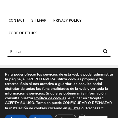
CONTACT
SITEMAP
PRIVACY POLICY
CODE OF ETHICS
Buscar:
Para poder ofrecer los servicios de esta web y poder administrar
la página, el GRUPO ENVERA utiliza cookies propias y de
© 2026
Envera
|
Using
Icelander
WordPress
theme.
|
Back
terceros. Solo si nos autoriza a guardar las cookies podrá
to top ↑
disfrutar de todas las funcionalidades de la web y ver toda la
información y servicios. Si quieres obtener más información
Elemento del menú
Back to top ↑
Enlace a Twitter de envera
Enlace a Youtube de envera
WebMan Design videos on Vimeo
Enlace a LinkedIn de envera
Enlace a Instagram de envera
Enlace a TikTok de envera
consulta nuestra
Política de cookies
. Al clicar en "Aceptar"
ACEPTA SU USO. También puede CONFIGURAR O RECHAZAR
la instalación de cookies clicando en
ajustes
o "Rechazar".
CERRAR EL BANN