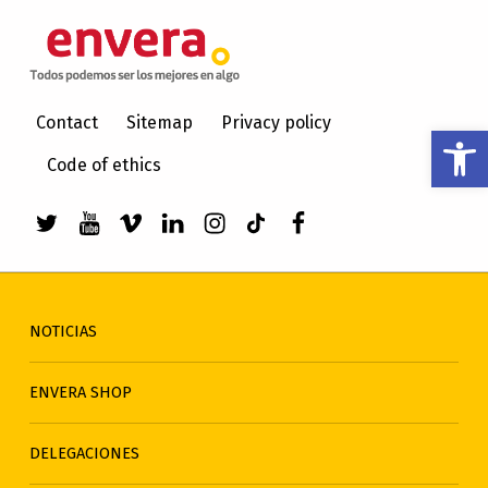
ENVERA
ATENCIÓN A PERSONAS CON DISCAPACIDAD INTELECTUAL
Contact
Sitemap
Privacy policy
Abrir barra de herramientas
Code of ethics
Enlace a Twitter de envera
Enlace a Youtube de envera
WebMan Design videos on Vimeo
Enlace a LinkedIn de envera
Enlace a Instagram de en
Enlace a TikTok de en
Elemento del men
NOTICIAS
ENVERA SHOP
DELEGACIONES