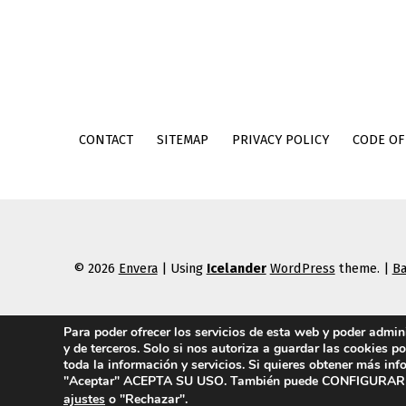
CONTACT
SITEMAP
PRIVACY POLICY
CODE OF
© 2026
Envera
|
Using
Icelander
WordPress
theme.
|
Ba
Para poder ofrecer los servicios de esta web y poder admi
y de terceros. Solo si nos autoriza a guardar las cookies p
toda la información y servicios. Si quieres obtener más in
"Aceptar" ACEPTA SU USO. También puede CONFIGURAR O 
ajustes
o "Rechazar".