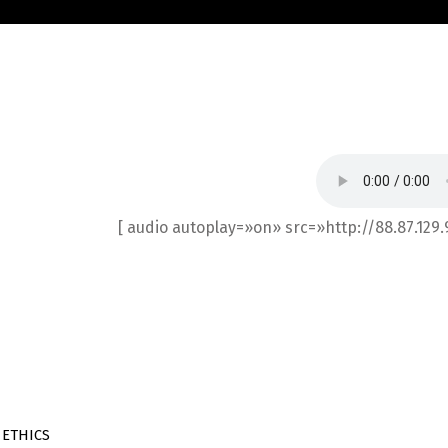
[ audio autoplay=»on» src=»http://88.87.129
 ETHICS