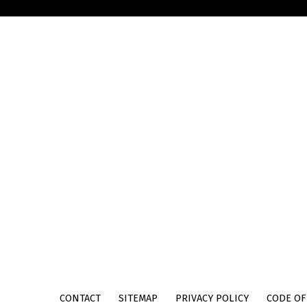
Skip back to main navigation
CONTACT
SITEMAP
PRIVACY POLICY
CODE OF