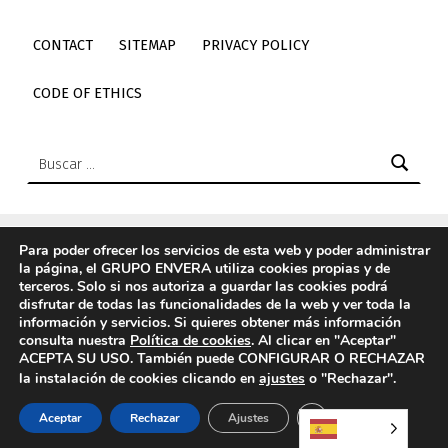
CONTACT
SITEMAP
PRIVACY POLICY
CODE OF ETHICS
Buscar:
Para poder ofrecer los servicios de esta web y poder administrar
la página, el GRUPO ENVERA utiliza cookies propias y de
© 2026
Envera
|
Using
Icelander
WordPress
theme.
|
Back
terceros. Solo si nos autoriza a guardar las cookies podrá
to top ↑
disfrutar de todas las funcionalidades de la web y ver toda la
información y servicios. Si quieres obtener más información
Elemento del menú
Back to top ↑
Enlace a Twitter de envera
Enlace a Youtube de envera
WebMan Design videos on Vimeo
Enlace a LinkedIn de envera
Enlace a Instagram de envera
Enlace a TikTok de envera
consulta nuestra
Política de cookies
. Al clicar en "Aceptar"
ACEPTA SU USO. También puede CONFIGURAR O RECHAZAR
la instalación de cookies clicando en
ajustes
o "Rechazar".
CERRAR EL BANN
Aceptar
Rechazar
Ajustes
MENU