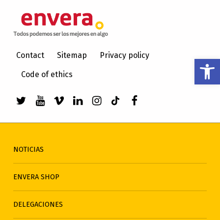
ENVERA
ATENCIÓN A PERSONAS CON DISCAPACIDAD INTELECTUAL
Contact
Sitemap
Privacy policy
Abrir barra de herramientas
Code of ethics
Enlace a Twitter de envera
Enlace a Youtube de envera
WebMan Design videos on Vimeo
Enlace a LinkedIn de envera
Enlace a Instagram de en
Enlace a TikTok de en
Elemento del men
NOTICIAS
ENVERA SHOP
DELEGACIONES