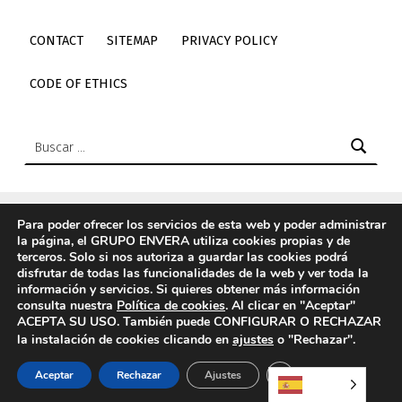
CONTACT
SITEMAP
PRIVACY POLICY
CODE OF ETHICS
Buscar:
Para poder ofrecer los servicios de esta web y poder administrar
la página, el GRUPO ENVERA utiliza cookies propias y de
© 2026
Envera
|
Using
Icelander
WordPress
theme.
|
Back
terceros. Solo si nos autoriza a guardar las cookies podrá
to top ↑
disfrutar de todas las funcionalidades de la web y ver toda la
información y servicios. Si quieres obtener más información
Elemento del menú
Back to top ↑
Enlace a Twitter de envera
Enlace a Youtube de envera
WebMan Design videos on Vimeo
Enlace a LinkedIn de envera
Enlace a Instagram de envera
Enlace a TikTok de envera
consulta nuestra
Política de cookies
. Al clicar en "Aceptar"
ACEPTA SU USO. También puede CONFIGURAR O RECHAZAR
la instalación de cookies clicando en
ajustes
o "Rechazar".
CERRAR EL BANN
Aceptar
Rechazar
Ajustes
MENU