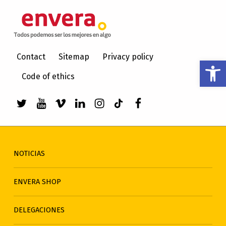
ENVERA
ATENCIÓN A PERSONAS CON DISCAPACIDAD INTELECTUAL
Contact
Sitemap
Privacy policy
Abrir barra de herramientas
Code of ethics
Enlace a Twitter de envera
Enlace a Youtube de envera
WebMan Design videos on Vimeo
Enlace a LinkedIn de envera
Enlace a Instagram de en
Enlace a TikTok de en
Elemento del men
NOTICIAS
ENVERA SHOP
DELEGACIONES