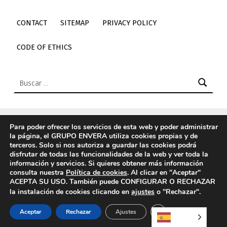
CONTACT
SITEMAP
PRIVACY POLICY
CODE OF ETHICS
Buscar:
Para poder ofrecer los servicios de esta web y poder administrar
la página, el GRUPO ENVERA utiliza cookies propias y de
© 2026
Envera
|
Using
Icelander
WordPress
theme.
|
Back
terceros. Solo si nos autoriza a guardar las cookies podrá
to top ↑
disfrutar de todas las funcionalidades de la web y ver toda la
información y servicios. Si quieres obtener más información
Elemento del menú
Back to top ↑
Enlace a Twitter de envera
Enlace a Youtube de envera
WebMan Design videos on Vimeo
Enlace a LinkedIn de envera
Enlace a Instagram de envera
Enlace a TikTok de envera
consulta nuestra
Política de cookies
. Al clicar en "Aceptar"
ACEPTA SU USO. También puede CONFIGURAR O RECHAZAR
la instalación de cookies clicando en
ajustes
o "Rechazar".
CERRAR EL BANN
Aceptar
Rechazar
Ajustes
MENU