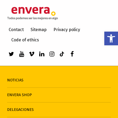
ENVERA
ATENCIÓN A PERSONAS CON DISCAPACIDAD INTELECTUAL
Contact
Sitemap
Privacy policy
Abrir barra de herramientas
Code of ethics
Enlace a Twitter de envera
Enlace a Youtube de envera
WebMan Design videos on Vimeo
Enlace a LinkedIn de envera
Enlace a Instagram de en
Enlace a TikTok de en
Elemento del men
NOTICIAS
ENVERA SHOP
DELEGACIONES