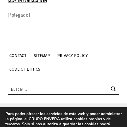
MÁS INFORMACIÓN
[/plegado]
Skip back to main navigation
CONTACT
SITEMAP
PRIVACY POLICY
CODE OF ETHICS
Buscar:
Para poder ofrecer los servicios de esta web y poder administrar
la página, el GRUPO ENVERA utiliza cookies propias y de
© 2026
Envera
|
Using
Icelander
WordPress
theme.
|
Back
terceros. Solo si nos autoriza a guardar las cookies podrá