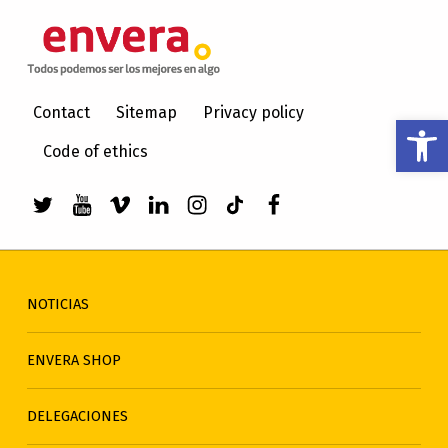
ENVERA
ATENCIÓN A PERSONAS CON DISCAPACIDAD INTELECTUAL
Contact
Sitemap
Privacy policy
Abrir barra de herramientas
Code of ethics
Enlace a Twitter de envera
Enlace a Youtube de envera
WebMan Design videos on Vimeo
Enlace a LinkedIn de envera
Enlace a Instagram de en
Enlace a TikTok de en
Elemento del men
NOTICIAS
ENVERA SHOP
DELEGACIONES