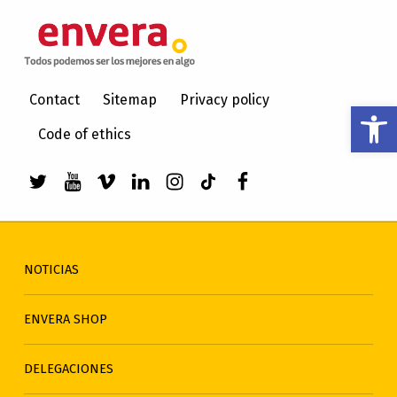
ENVERA
ATENCIÓN A PERSONAS CON DISCAPACIDAD INTELECTUAL
Contact
Sitemap
Privacy policy
Abrir barra de herramientas
Code of ethics
Enlace a Twitter de envera
Enlace a Youtube de envera
WebMan Design videos on Vimeo
Enlace a LinkedIn de envera
Enlace a Instagram de en
Enlace a TikTok de en
Elemento del men
NOTICIAS
ENVERA SHOP
DELEGACIONES