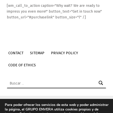
[wm_call_to_action caption="Why wait? We are ready to
impress you even more!" button_text="Get in touch now"
button_url="#purchaselink" button_size="l" /]
CONTACT
SITEMAP
PRIVACY POLICY
CODE OF ETHICS
Buscar:
Para poder ofrecer los servicios de esta web y poder administrar
la página, el GRUPO ENVERA utiliza cookies propias y de
© 2026
Envera
|
Using
Icelander
WordPress
theme.
|
Back