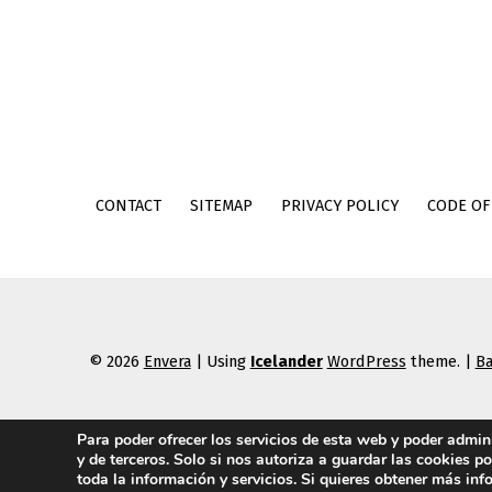
CONTACT
SITEMAP
PRIVACY POLICY
CODE OF
© 2026
Envera
|
Using
Icelander
WordPress
theme.
|
Ba
Para poder ofrecer los servicios de esta web y poder admi
y de terceros. Solo si nos autoriza a guardar las cookies p
toda la información y servicios. Si quieres obtener más in