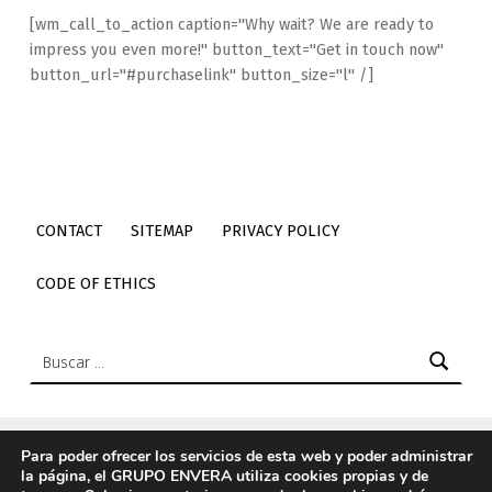
[wm_call_to_action caption="Why wait? We are ready to
impress you even more!" button_text="Get in touch now"
button_url="#purchaselink" button_size="l" /]
CONTACT
SITEMAP
PRIVACY POLICY
CODE OF ETHICS
Buscar:
Para poder ofrecer los servicios de esta web y poder administrar
la página, el GRUPO ENVERA utiliza cookies propias y de
© 2026
Envera
|
Using
Icelander
WordPress
theme.
|
Back