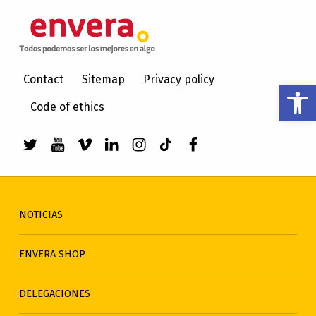
ENVERA
ATENCIÓN A PERSONAS CON DISCAPACIDAD INTELECTUAL
Contact
Sitemap
Privacy policy
Abrir barra de herramientas
Code of ethics
Enlace a Twitter de envera
Enlace a Youtube de envera
WebMan Design videos on Vimeo
Enlace a LinkedIn de envera
Enlace a Instagram de en
Enlace a TikTok de en
Elemento del men
NOTICIAS
ENVERA SHOP
DELEGACIONES