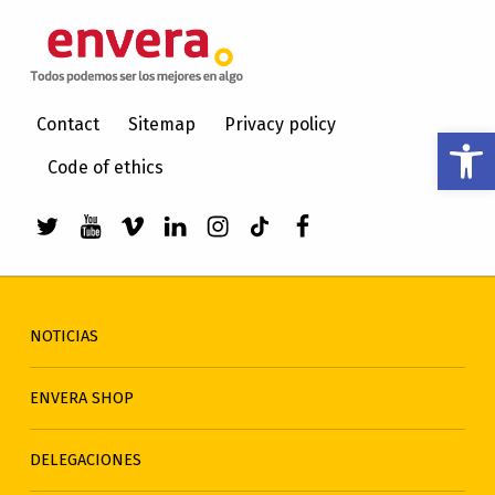
ENVERA
ATENCIÓN A PERSONAS CON DISCAPACIDAD INTELECTUAL
Contact
Sitemap
Privacy policy
Abrir barra de herramientas
Code of ethics
Enlace a Twitter de envera
Enlace a Youtube de envera
WebMan Design videos on Vimeo
Enlace a LinkedIn de envera
Enlace a Instagram de en
Enlace a TikTok de en
Elemento del men
NOTICIAS
ENVERA SHOP
DELEGACIONES