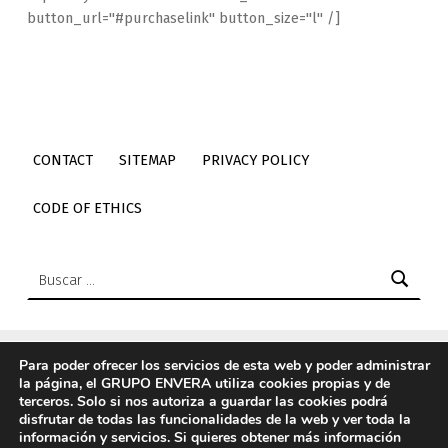
button_url="#purchaselink" button_size="l" /]
CONTACT
SITEMAP
PRIVACY POLICY
CODE OF ETHICS
Buscar:
Para poder ofrecer los servicios de esta web y poder administrar
la página, el GRUPO ENVERA utiliza cookies propias y de
© 2026
Envera
|
Using
Icelander
WordPress
theme.
|
Back
terceros. Solo si nos autoriza a guardar las cookies podrá
to top ↑
disfrutar de todas las funcionalidades de la web y ver toda la
información y servicios. Si quieres obtener más información