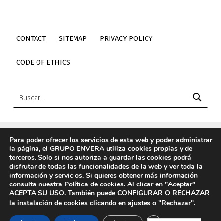
CONTACT
SITEMAP
PRIVACY POLICY
CODE OF ETHICS
Buscar:
Para poder ofrecer los servicios de esta web y poder administrar
la página, el GRUPO ENVERA utiliza cookies propias y de
© 2026
Envera
|
Using
Icelander
WordPress
theme.
|
Back
terceros. Solo si nos autoriza a guardar las cookies podrá
to top ↑
disfrutar de todas las funcionalidades de la web y ver toda la
información y servicios. Si quieres obtener más información
Elemento del menú
Back to top ↑
Enlace a Twitter de envera
Enlace a Youtube de envera
WebMan Design videos on Vimeo
Enlace a LinkedIn de envera
Enlace a Instagram de envera
Enlace a TikTok de envera
consulta nuestra
Política de cookies
. Al clicar en "Aceptar"
ACEPTA SU USO. También puede CONFIGURAR O RECHAZAR
la instalación de cookies clicando en
ajustes
o "Rechazar".
CERRAR EL BANN