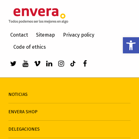
ENVERA
ATENCIÓN A PERSONAS CON DISCAPACIDAD INTELECTUAL
Contact
Sitemap
Privacy policy
Abrir barra de herramientas
Code of ethics
Enlace a Twitter de envera
Enlace a Youtube de envera
WebMan Design videos on Vimeo
Enlace a LinkedIn de envera
Enlace a Instagram de en
Enlace a TikTok de en
Elemento del men
NOTICIAS
ENVERA SHOP
DELEGACIONES