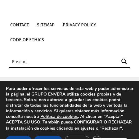
CONTACT
SITEMAP
PRIVACY POLICY
CODE OF ETHICS
Buscar:
Para poder ofrecer los servicios de esta web y poder administrar
la página, el GRUPO ENVERA utiliza cookies propias y de
© 2026
Envera
|
Using
Icelander
WordPress
theme.
|
Back
terceros. Solo si nos autoriza a guardar las cookies podrá
to top ↑
disfrutar de todas las funcionalidades de la web y ver toda la
información y servicios. Si quieres obtener más información
Elemento del menú
Back to top ↑
Enlace a Twitter de envera
Enlace a Youtube de envera
WebMan Design videos on Vimeo
Enlace a LinkedIn de envera
Enlace a Instagram de envera
Enlace a TikTok de envera
consulta nuestra
Política de cookies
. Al clicar en "Aceptar"
ACEPTA SU USO. También puede CONFIGURAR O RECHAZAR
la instalación de cookies clicando en
ajustes
o "Rechazar".