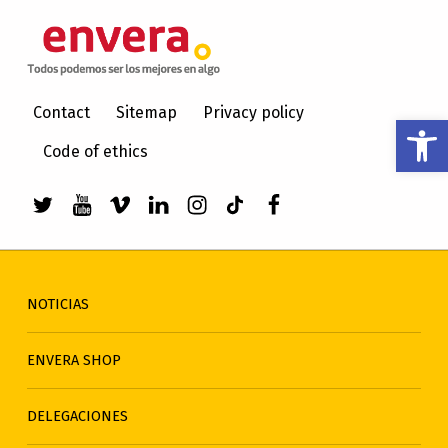
ENVERA
ATENCIÓN A PERSONAS CON DISCAPACIDAD INTELECTUAL
Contact
Sitemap
Privacy policy
Abrir barra de herramientas
Code of ethics
Enlace a Twitter de envera
Enlace a Youtube de envera
WebMan Design videos on Vimeo
Enlace a LinkedIn de envera
Enlace a Instagram de en
Enlace a TikTok de en
Elemento del men
NOTICIAS
ENVERA SHOP
DELEGACIONES