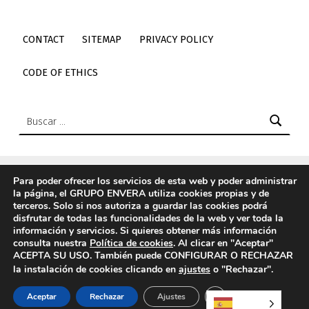
CONTACT
SITEMAP
PRIVACY POLICY
CODE OF ETHICS
Buscar:
Para poder ofrecer los servicios de esta web y poder administrar
la página, el GRUPO ENVERA utiliza cookies propias y de
© 2026
Envera
|
Using
Icelander
WordPress
theme.
|
Back
terceros. Solo si nos autoriza a guardar las cookies podrá
to top ↑
disfrutar de todas las funcionalidades de la web y ver toda la
información y servicios. Si quieres obtener más información
Elemento del menú
Back to top ↑
Enlace a Twitter de envera
Enlace a Youtube de envera
WebMan Design videos on Vimeo
Enlace a LinkedIn de envera
Enlace a Instagram de envera
Enlace a TikTok de envera
consulta nuestra
Política de cookies
. Al clicar en "Aceptar"
ACEPTA SU USO. También puede CONFIGURAR O RECHAZAR
la instalación de cookies clicando en
ajustes
o "Rechazar".
CERRAR EL BANN
Aceptar
Rechazar
Ajustes
MENU