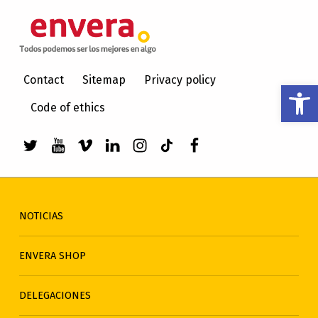
ENVERA
ATENCIÓN A PERSONAS CON DISCAPACIDAD INTELECTUAL
Contact
Sitemap
Privacy policy
Abrir barra de herramientas
Code of ethics
Enlace a Twitter de envera
Enlace a Youtube de envera
WebMan Design videos on Vimeo
Enlace a LinkedIn de envera
Enlace a Instagram de en
Enlace a TikTok de en
Elemento del men
NOTICIAS
ENVERA SHOP
DELEGACIONES